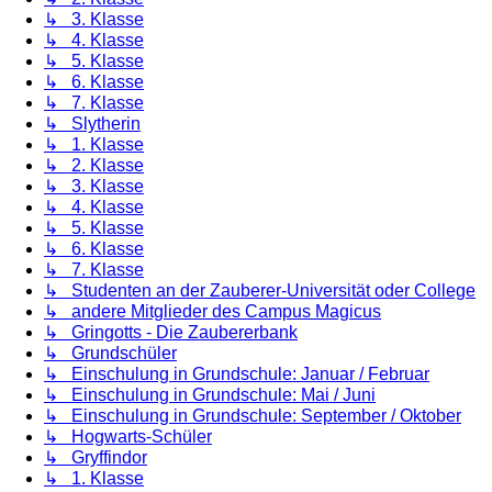
↳ 3. Klasse
↳ 4. Klasse
↳ 5. Klasse
↳ 6. Klasse
↳ 7. Klasse
↳ Slytherin
↳ 1. Klasse
↳ 2. Klasse
↳ 3. Klasse
↳ 4. Klasse
↳ 5. Klasse
↳ 6. Klasse
↳ 7. Klasse
↳ Studenten an der Zauberer-Universität oder College
↳ andere Mitglieder des Campus Magicus
↳ Gringotts - Die Zaubererbank
↳ Grundschüler
↳ Einschulung in Grundschule: Januar / Februar
↳ Einschulung in Grundschule: Mai / Juni
↳ Einschulung in Grundschule: September / Oktober
↳ Hogwarts-Schüler
↳ Gryffindor
↳ 1. Klasse