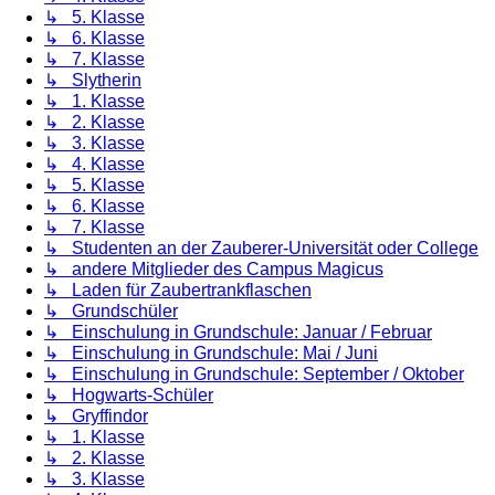
↳ 5. Klasse
↳ 6. Klasse
↳ 7. Klasse
↳ Slytherin
↳ 1. Klasse
↳ 2. Klasse
↳ 3. Klasse
↳ 4. Klasse
↳ 5. Klasse
↳ 6. Klasse
↳ 7. Klasse
↳ Studenten an der Zauberer-Universität oder College
↳ andere Mitglieder des Campus Magicus
↳ Laden für Zaubertrankflaschen
↳ Grundschüler
↳ Einschulung in Grundschule: Januar / Februar
↳ Einschulung in Grundschule: Mai / Juni
↳ Einschulung in Grundschule: September / Oktober
↳ Hogwarts-Schüler
↳ Gryffindor
↳ 1. Klasse
↳ 2. Klasse
↳ 3. Klasse