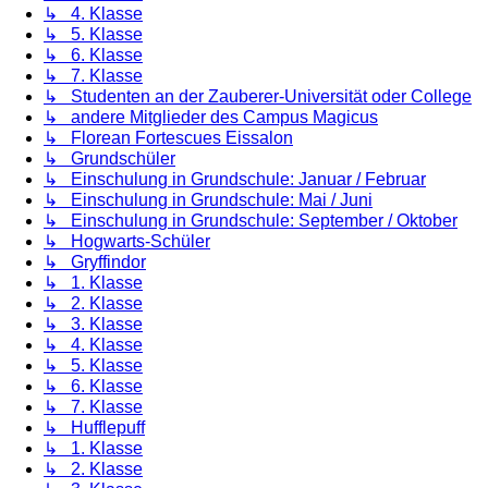
↳ 4. Klasse
↳ 5. Klasse
↳ 6. Klasse
↳ 7. Klasse
↳ Studenten an der Zauberer-Universität oder College
↳ andere Mitglieder des Campus Magicus
↳ Florean Fortescues Eissalon
↳ Grundschüler
↳ Einschulung in Grundschule: Januar / Februar
↳ Einschulung in Grundschule: Mai / Juni
↳ Einschulung in Grundschule: September / Oktober
↳ Hogwarts-Schüler
↳ Gryffindor
↳ 1. Klasse
↳ 2. Klasse
↳ 3. Klasse
↳ 4. Klasse
↳ 5. Klasse
↳ 6. Klasse
↳ 7. Klasse
↳ Hufflepuff
↳ 1. Klasse
↳ 2. Klasse