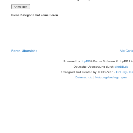
Diese Kategorie hat keine Foren.
Foren-Übersicht
Alle Coo
Powered by
phpBB
® Forum Software © phpBB Lim
Deutsche Übersetzung durch
phpBB.de
XmasgoldChild created by Talk19Zehn -
OnGray-Des
Datenschutz
|
Nutzungsbedingungen