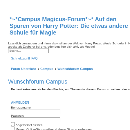
*~*Campus Magicus-Forum*~* Auf den
Spuren von Harry Potter: Die etwas andere
Schule für Magie
Lass dich verzaubern und nimm aktiv teil an der Welt von Harry Potter. Werde Schueler in
arbeite als Zauberer bei uns, oder beteilige dich aktiv als Muggel.
S
E
u
r
Schnellzugriff
FAQ
c
w
h
e
e
i
Foren-Übersicht
Campus
Wunschforum Campus
t
e
r
t
Wunschforum Campus
e
S
u
Du hast keine ausreichenden Rechte, um Themen in diesem Forum zu sehen oder z
c
h
e
ANMELDEN
Benutzername:
Passwort:
Angemeldet bleiben
Meinen Online-Status während dieser Sitzung verbergen