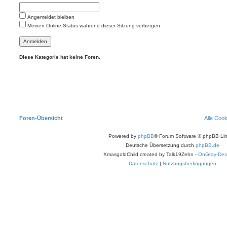
Angemeldet bleiben
Meinen Online-Status während dieser Sitzung verbergen
Diese Kategorie hat keine Foren.
Foren-Übersicht
Alle Coo
Powered by
phpBB
® Forum Software © phpBB Lim
Deutsche Übersetzung durch
phpBB.de
XmasgoldChild created by Talk19Zehn -
OnGray-Des
Datenschutz
|
Nutzungsbedingungen