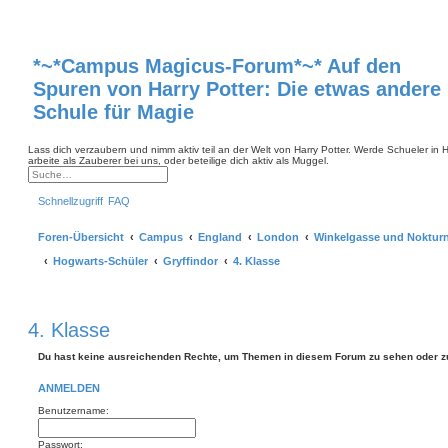
*~*Campus Magicus-Forum*~* Auf den
Spuren von Harry Potter: Die etwas andere
Schule für Magie
Lass dich verzaubern und nimm aktiv teil an der Welt von Harry Potter. Werde Schueler in
arbeite als Zauberer bei uns, oder beteilige dich aktiv als Muggel.
S
E
u
r
Schnellzugriff
FAQ
c
w
h
e
e
i
Foren-Übersicht
Campus
England
London
Winkelgasse und Noktur
t
e
r
Hogwarts-Schüler
Gryffindor
4. Klasse
t
e
S
u
c
4. Klasse
h
e
Du hast keine ausreichenden Rechte, um Themen in diesem Forum zu sehen oder z
ANMELDEN
Benutzername:
Passwort: