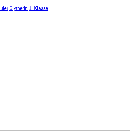
üler
Slytherin
1. Klasse