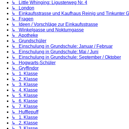
↳ Little Whinging: Ligusterweg Nr. 4
↳ London
↳ Einkaufsstrasse und Kaufhaus Reinig und Tinkunter
↳ Fragen
↳ Ideen / Vorschläge zur Einkaufsstrasse
↳ Winkelgasse und Nokturngasse
↳ Apotheke
↳ Grundschüler
↳ Einschulung in Grundschule: Januar / Februar
↳ Einschulung in Grundschule: Mai / Juni
↳ Einschulung in Grundschule: September / Oktober
↳ Hogwarts-Schüler
↳ Gryffindor
↳ 1. Klasse
↳ 2. Klasse
↳ 3. Klasse
↳ 4. Klasse
↳ 5. Klasse
↳ 6. Klasse
↳ 7. Klasse
↳ Hufflepuff
↳ 1. Klasse
↳ 2. Klasse
↳ 3. Klasse