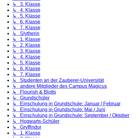
↳ 3. Klasse
↳ 4. Klasse
↳ 5. Klasse
↳ 6. Klasse
↳ 7. Klasse
↳ Slytherin
↳ 1. Klasse
↳ 2. Klasse
↳ 3. Klasse
↳ 4. Klasse
↳ 5. Klasse
↳ 6. Klasse
↳ 7. Klasse
↳ Studenten an der Zauberer-Universität
↳ andere Mitglieder des Campus Magicus
↳ Flourish & Blotts
↳ Grundschüler
↳ Einschulung in Grundschule: Januar / Februar
↳ Einschulung in Grundschule: Mai / Juni
↳ Einschulung in Grundschule: September / Oktober
↳ Hogwarts-Schüler
↳ Gryffindor
↳ 1. Klasse