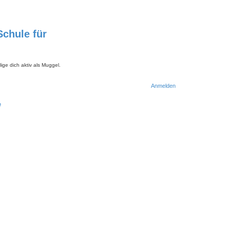
chule für
ige dich aktiv als Muggel.
Anmelden
e
S
u
c
h
e