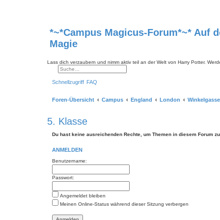
*~*Campus Magicus-Forum*~* Auf den
Magie
Lass dich verzaubern und nimm aktiv teil an der Welt von Harry Potter. Werd
Suche
Erweiterte Suche
Schnellzugriff
FAQ
Foren-Übersicht
Campus
England
London
Winkelgasse
5. Klasse
Du hast keine ausreichenden Rechte, um Themen in diesem Forum zu 
ANMELDEN
Benutzername:
Passwort:
Angemeldet bleiben
Meinen Online-Status während dieser Sitzung verbergen