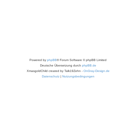
Powered by
phpBB
® Forum Software © phpBB Limited
Deutsche Übersetzung durch
phpBB.de
XmasgoldChild created by Talk19Zehn -
OnGray-Design.de
Datenschutz
|
Nutzungsbedingungen