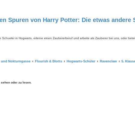
 Spuren von Harry Potter: Die etwas andere S
e Schueler in Hogwarts, erlerne einen Zaubererberuf und arbeite als Zauberer bei uns, oder beteil
 und Nokturngasse
Flourish & Blotts
Hogwarts-Schüler
Ravenclaw
5. Klass
sehen oder zu lesen.