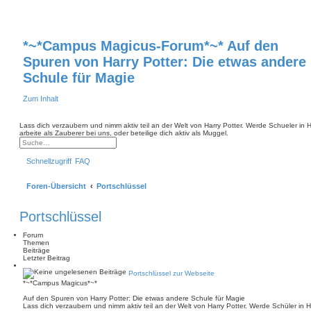
*~*Campus Magicus-Forum*~* Auf den
Spuren von Harry Potter: Die etwas andere
Schule für Magie
Zum Inhalt
Lass dich verzaubern und nimm aktiv teil an der Welt von Harry Potter. Werde Schueler in
arbeite als Zauberer bei uns, oder beteilige dich aktiv als Muggel.
E
r
S
w
u
Schnellzugriff
FAQ
e
c
i
h
t
e
Foren-Übersicht
Portschlüssel
e
r
t
e
Portschlüssel
S
u
c
Forum
h
Themen
e
Beiträge
Letzter Beitrag
Portschlüssel zur Webseite
*~*Campus Magicus*~*
Auf den Spuren von Harry Potter: Die etwas andere Schule für Magie
Lass dich verzaubern und nimm aktiv teil an der Welt von Harry Potter. Werde Schüler in 