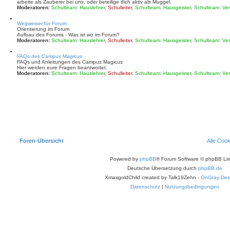
arbeite als Zauberer bei uns, oder beteilige dich aktiv als Muggel.
Moderatoren:
Schulteam: Hauslehrer
,
Schulleiter
,
Schulteam: Hausgeister
,
Schulteam: Ver
Wegweiser für Forum
Orientierung im Forum
Aufbau des Forums - Was ist wo im Forum?
Moderatoren:
Schulteam: Hauslehrer
,
Schulleiter
,
Schulteam: Hausgeister
,
Schulteam: Ver
FAQs des Campus Magicus
FAQs und Anleitungen des Campus Magicus
Hier werden eure Fragen beantwortet.
Moderatoren:
Schulteam: Hauslehrer
,
Schulleiter
,
Schulteam: Hausgeister
,
Schulteam: Ver
Foren-Übersicht
Alle Coo
Powered by
phpBB
® Forum Software © phpBB Lim
Deutsche Übersetzung durch
phpBB.de
XmasgoldChild created by Talk19Zehn -
OnGray-Des
Datenschutz
|
Nutzungsbedingungen