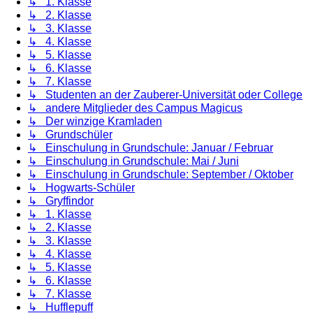
↳ 1. Klasse
↳ 2. Klasse
↳ 3. Klasse
↳ 4. Klasse
↳ 5. Klasse
↳ 6. Klasse
↳ 7. Klasse
↳ Studenten an der Zauberer-Universität oder College
↳ andere Mitglieder des Campus Magicus
↳ Der winzige Kramladen
↳ Grundschüler
↳ Einschulung in Grundschule: Januar / Februar
↳ Einschulung in Grundschule: Mai / Juni
↳ Einschulung in Grundschule: September / Oktober
↳ Hogwarts-Schüler
↳ Gryffindor
↳ 1. Klasse
↳ 2. Klasse
↳ 3. Klasse
↳ 4. Klasse
↳ 5. Klasse
↳ 6. Klasse
↳ 7. Klasse
↳ Hufflepuff