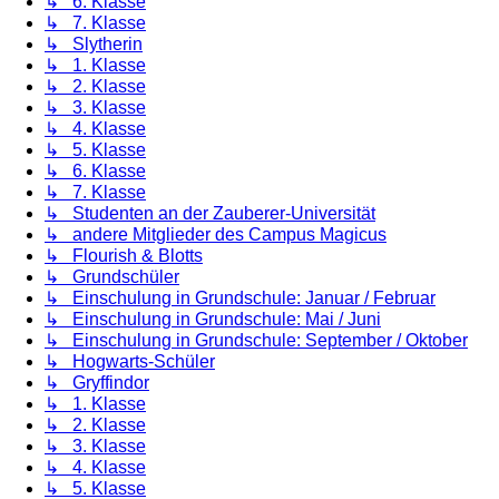
↳ 6. Klasse
↳ 7. Klasse
↳ Slytherin
↳ 1. Klasse
↳ 2. Klasse
↳ 3. Klasse
↳ 4. Klasse
↳ 5. Klasse
↳ 6. Klasse
↳ 7. Klasse
↳ Studenten an der Zauberer-Universität
↳ andere Mitglieder des Campus Magicus
↳ Flourish & Blotts
↳ Grundschüler
↳ Einschulung in Grundschule: Januar / Februar
↳ Einschulung in Grundschule: Mai / Juni
↳ Einschulung in Grundschule: September / Oktober
↳ Hogwarts-Schüler
↳ Gryffindor
↳ 1. Klasse
↳ 2. Klasse
↳ 3. Klasse
↳ 4. Klasse
↳ 5. Klasse