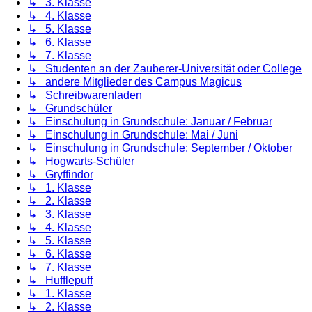
↳ 3. Klasse
↳ 4. Klasse
↳ 5. Klasse
↳ 6. Klasse
↳ 7. Klasse
↳ Studenten an der Zauberer-Universität oder College
↳ andere Mitglieder des Campus Magicus
↳ Schreibwarenladen
↳ Grundschüler
↳ Einschulung in Grundschule: Januar / Februar
↳ Einschulung in Grundschule: Mai / Juni
↳ Einschulung in Grundschule: September / Oktober
↳ Hogwarts-Schüler
↳ Gryffindor
↳ 1. Klasse
↳ 2. Klasse
↳ 3. Klasse
↳ 4. Klasse
↳ 5. Klasse
↳ 6. Klasse
↳ 7. Klasse
↳ Hufflepuff
↳ 1. Klasse
↳ 2. Klasse