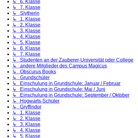
↳ 6. Klasse
↳ 7. Klasse
↳ Slytherin
↳ 1. Klasse
↳ 2. Klasse
↳ 3. Klasse
↳ 4. Klasse
↳ 5. Klasse
↳ 6. Klasse
↳ 7. Klasse
↳ Studenten an der Zauberer-Universität oder College
↳ andere Mitglieder des Campus Magicus
↳ Obscurus Books
↳ Grundschüler
↳ Einschulung in Grundschule: Januar / Februar
↳ Einschulung in Grundschule: Mai / Juni
↳ Einschulung in Grundschule: September / Oktober
↳ Hogwarts-Schüler
↳ Gryffindor
↳ 1. Klasse
↳ 2. Klasse
↳ 3. Klasse
↳ 4. Klasse
↳ 5. Klasse