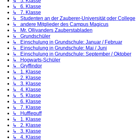
↳ 5. Klasse
↳ 6. Klasse
↳ 7. Klasse
↳ Studenten an der Zauberer-Universität oder College
↳ andere Mitglieder des Campus Magicus
↳ Mr. Ollivanders Zauberstabladen
↳ Grundschüler
↳ Einschulung in Grundschule: Januar / Februar
↳ Einschulung in Grundschule: Mai / Juni
↳ Einschulung in Grundschule: September / Oktober
↳ Hogwarts-Schüler
↳ Gryffindor
↳ 1. Klasse
↳ 2. Klasse
↳ 3. Klasse
↳ 4. Klasse
↳ 5. Klasse
↳ 6. Klasse
↳ 7. Klasse
↳ Hufflepuff
↳ 1. Klasse
↳ 2. Klasse
↳ 3. Klasse
↳ 4. Klasse