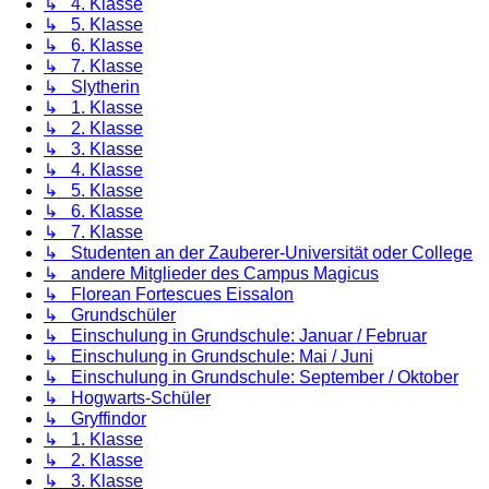
↳ 4. Klasse
↳ 5. Klasse
↳ 6. Klasse
↳ 7. Klasse
↳ Slytherin
↳ 1. Klasse
↳ 2. Klasse
↳ 3. Klasse
↳ 4. Klasse
↳ 5. Klasse
↳ 6. Klasse
↳ 7. Klasse
↳ Studenten an der Zauberer-Universität oder College
↳ andere Mitglieder des Campus Magicus
↳ Florean Fortescues Eissalon
↳ Grundschüler
↳ Einschulung in Grundschule: Januar / Februar
↳ Einschulung in Grundschule: Mai / Juni
↳ Einschulung in Grundschule: September / Oktober
↳ Hogwarts-Schüler
↳ Gryffindor
↳ 1. Klasse
↳ 2. Klasse
↳ 3. Klasse