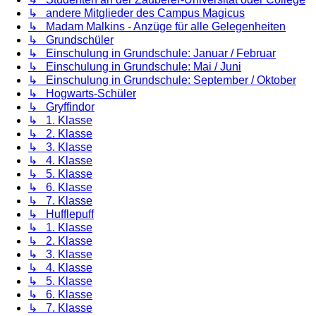
↳ andere Mitglieder des Campus Magicus
↳ Madam Malkins - Anzüge für alle Gelegenheiten
↳ Grundschüler
↳ Einschulung in Grundschule: Januar / Februar
↳ Einschulung in Grundschule: Mai / Juni
↳ Einschulung in Grundschule: September / Oktober
↳ Hogwarts-Schüler
↳ Gryffindor
↳ 1. Klasse
↳ 2. Klasse
↳ 3. Klasse
↳ 4. Klasse
↳ 5. Klasse
↳ 6. Klasse
↳ 7. Klasse
↳ Hufflepuff
↳ 1. Klasse
↳ 2. Klasse
↳ 3. Klasse
↳ 4. Klasse
↳ 5. Klasse
↳ 6. Klasse
↳ 7. Klasse