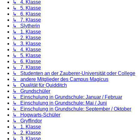
↳ 4. Klasse
↳ 5. Klasse
↳ 6. Klasse
↳ 7. Klasse
↳ Slytherin
↳ 1. Klasse
↳ 2. Klasse
↳ 3. Klasse
↳ 4. Klasse
↳ 5. Klasse
↳ 6. Klasse
↳ 7. Klasse
↳ Studenten an der Zauberer-Universität oder College
↳ andere Mitglieder des Campus Magicus
↳ Qualität für Quidditch
↳ Grundschüler
↳ Einschulung in Grundschule: Januar / Februar
↳ Einschulung in Grundschule: Mai / Juni
↳ Einschulung in Grundschule: September / Oktober
↳ Hogwarts-Schüler
↳ Gryffindor
↳ 1. Klasse
↳ 2. Klasse
↳ 3. Klasse