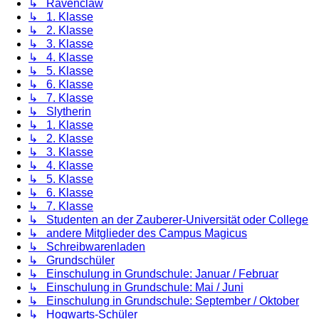
↳ Ravenclaw
↳ 1. Klasse
↳ 2. Klasse
↳ 3. Klasse
↳ 4. Klasse
↳ 5. Klasse
↳ 6. Klasse
↳ 7. Klasse
↳ Slytherin
↳ 1. Klasse
↳ 2. Klasse
↳ 3. Klasse
↳ 4. Klasse
↳ 5. Klasse
↳ 6. Klasse
↳ 7. Klasse
↳ Studenten an der Zauberer-Universität oder College
↳ andere Mitglieder des Campus Magicus
↳ Schreibwarenladen
↳ Grundschüler
↳ Einschulung in Grundschule: Januar / Februar
↳ Einschulung in Grundschule: Mai / Juni
↳ Einschulung in Grundschule: September / Oktober
↳ Hogwarts-Schüler