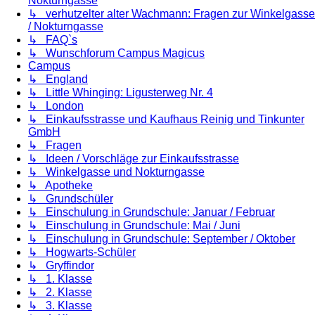
Nokturngasse
↳ verhutzelter alter Wachmann: Fragen zur Winkelgasse
/ Nokturngasse
↳ FAQ`s
↳ Wunschforum Campus Magicus
Campus
↳ England
↳ Little Whinging: Ligusterweg Nr. 4
↳ London
↳ Einkaufsstrasse und Kaufhaus Reinig und Tinkunter
GmbH
↳ Fragen
↳ Ideen / Vorschläge zur Einkaufsstrasse
↳ Winkelgasse und Nokturngasse
↳ Apotheke
↳ Grundschüler
↳ Einschulung in Grundschule: Januar / Februar
↳ Einschulung in Grundschule: Mai / Juni
↳ Einschulung in Grundschule: September / Oktober
↳ Hogwarts-Schüler
↳ Gryffindor
↳ 1. Klasse
↳ 2. Klasse
↳ 3. Klasse