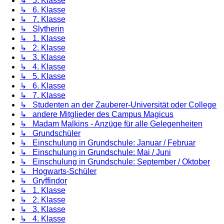
↳ 5. Klasse
↳ 6. Klasse
↳ 7. Klasse
↳ Slytherin
↳ 1. Klasse
↳ 2. Klasse
↳ 3. Klasse
↳ 4. Klasse
↳ 5. Klasse
↳ 6. Klasse
↳ 7. Klasse
↳ Studenten an der Zauberer-Universität oder College
↳ andere Mitglieder des Campus Magicus
↳ Madam Malkins - Anzüge für alle Gelegenheiten
↳ Grundschüler
↳ Einschulung in Grundschule: Januar / Februar
↳ Einschulung in Grundschule: Mai / Juni
↳ Einschulung in Grundschule: September / Oktober
↳ Hogwarts-Schüler
↳ Gryffindor
↳ 1. Klasse
↳ 2. Klasse
↳ 3. Klasse
↳ 4. Klasse