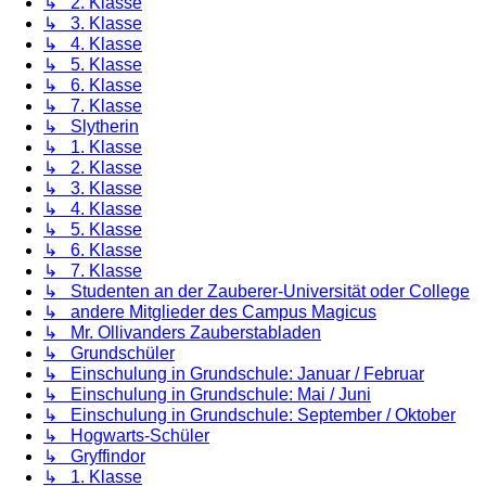
↳ 2. Klasse
↳ 3. Klasse
↳ 4. Klasse
↳ 5. Klasse
↳ 6. Klasse
↳ 7. Klasse
↳ Slytherin
↳ 1. Klasse
↳ 2. Klasse
↳ 3. Klasse
↳ 4. Klasse
↳ 5. Klasse
↳ 6. Klasse
↳ 7. Klasse
↳ Studenten an der Zauberer-Universität oder College
↳ andere Mitglieder des Campus Magicus
↳ Mr. Ollivanders Zauberstabladen
↳ Grundschüler
↳ Einschulung in Grundschule: Januar / Februar
↳ Einschulung in Grundschule: Mai / Juni
↳ Einschulung in Grundschule: September / Oktober
↳ Hogwarts-Schüler
↳ Gryffindor
↳ 1. Klasse