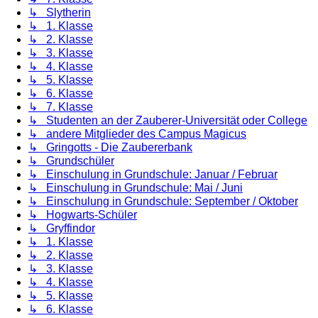
↳ Slytherin
↳ 1. Klasse
↳ 2. Klasse
↳ 3. Klasse
↳ 4. Klasse
↳ 5. Klasse
↳ 6. Klasse
↳ 7. Klasse
↳ Studenten an der Zauberer-Universität oder College
↳ andere Mitglieder des Campus Magicus
↳ Gringotts - Die Zaubererbank
↳ Grundschüler
↳ Einschulung in Grundschule: Januar / Februar
↳ Einschulung in Grundschule: Mai / Juni
↳ Einschulung in Grundschule: September / Oktober
↳ Hogwarts-Schüler
↳ Gryffindor
↳ 1. Klasse
↳ 2. Klasse
↳ 3. Klasse
↳ 4. Klasse
↳ 5. Klasse
↳ 6. Klasse