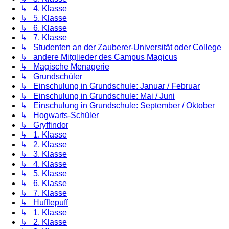
↳ 4. Klasse
↳ 5. Klasse
↳ 6. Klasse
↳ 7. Klasse
↳ Studenten an der Zauberer-Universität oder College
↳ andere Mitglieder des Campus Magicus
↳ Magische Menagerie
↳ Grundschüler
↳ Einschulung in Grundschule: Januar / Februar
↳ Einschulung in Grundschule: Mai / Juni
↳ Einschulung in Grundschule: September / Oktober
↳ Hogwarts-Schüler
↳ Gryffindor
↳ 1. Klasse
↳ 2. Klasse
↳ 3. Klasse
↳ 4. Klasse
↳ 5. Klasse
↳ 6. Klasse
↳ 7. Klasse
↳ Hufflepuff
↳ 1. Klasse
↳ 2. Klasse