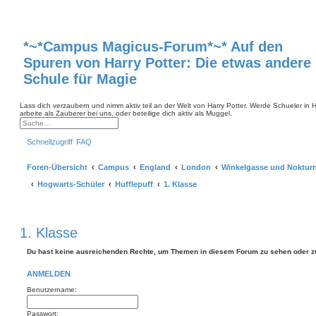
*~*Campus Magicus-Forum*~* Auf den
Spuren von Harry Potter: Die etwas andere
Schule für Magie
Lass dich verzaubern und nimm aktiv teil an der Welt von Harry Potter. Werde Schueler in
arbeite als Zauberer bei uns, oder beteilige dich aktiv als Muggel.
S
E
u
r
Schnellzugriff
FAQ
c
w
h
e
e
i
Foren-Übersicht
Campus
England
London
Winkelgasse und Noktur
t
e
r
Hogwarts-Schüler
Hufflepuff
1. Klasse
t
e
S
u
c
1. Klasse
h
e
Du hast keine ausreichenden Rechte, um Themen in diesem Forum zu sehen oder z
ANMELDEN
Benutzername:
Passwort: