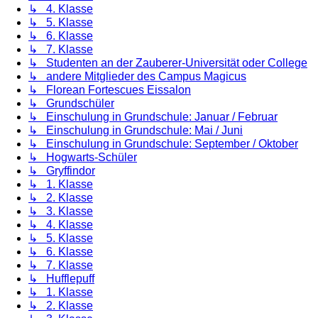
↳ 4. Klasse
↳ 5. Klasse
↳ 6. Klasse
↳ 7. Klasse
↳ Studenten an der Zauberer-Universität oder College
↳ andere Mitglieder des Campus Magicus
↳ Florean Fortescues Eissalon
↳ Grundschüler
↳ Einschulung in Grundschule: Januar / Februar
↳ Einschulung in Grundschule: Mai / Juni
↳ Einschulung in Grundschule: September / Oktober
↳ Hogwarts-Schüler
↳ Gryffindor
↳ 1. Klasse
↳ 2. Klasse
↳ 3. Klasse
↳ 4. Klasse
↳ 5. Klasse
↳ 6. Klasse
↳ 7. Klasse
↳ Hufflepuff
↳ 1. Klasse
↳ 2. Klasse