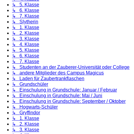
↳ 5. Klasse
↳ 6. Klasse
↳ 7. Klasse
↳ Slytherin
↳ 1. Klasse
↳ 2. Klasse
↳ 3. Klasse
↳ 4. Klasse
↳ 5. Klasse
↳ 6. Klasse
↳ 7. Klasse
↳ Studenten an der Zauberer-Universität oder College
↳ andere Mitglieder des Campus Magicus
↳ Laden für Zaubertrankflaschen
↳ Grundschüler
↳ Einschulung in Grundschule: Januar / Februar
↳ Einschulung in Grundschule: Mai / Juni
↳ Einschulung in Grundschule: September / Oktober
↳ Hogwarts-Schüler
↳ Gryffindor
↳ 1. Klasse
↳ 2. Klasse
↳ 3. Klasse