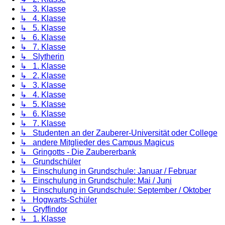
↳ 3. Klasse
↳ 4. Klasse
↳ 5. Klasse
↳ 6. Klasse
↳ 7. Klasse
↳ Slytherin
↳ 1. Klasse
↳ 2. Klasse
↳ 3. Klasse
↳ 4. Klasse
↳ 5. Klasse
↳ 6. Klasse
↳ 7. Klasse
↳ Studenten an der Zauberer-Universität oder College
↳ andere Mitglieder des Campus Magicus
↳ Gringotts - Die Zaubererbank
↳ Grundschüler
↳ Einschulung in Grundschule: Januar / Februar
↳ Einschulung in Grundschule: Mai / Juni
↳ Einschulung in Grundschule: September / Oktober
↳ Hogwarts-Schüler
↳ Gryffindor
↳ 1. Klasse