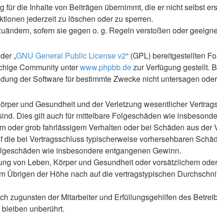
für die Inhalte von Beiträgen übernimmt, die er nicht selbst ers
ktionen jederzeit zu löschen oder zu sperren.
zuändern, sofern sie gegen o. g. Regeln verstoßen oder geeign
der „
GNU General Public License v2
“ (GPL) bereitgestellten F
achige Community unter
www.phpbb.de
zur Verfügung gestellt. 
ung der Software für bestimmte Zwecke nicht untersagen oder 
rper und Gesundheit und der Verletzung wesentlicher Vertragspf
 sind. Dies gilt auch für mittelbare Folgeschäden wie insbeso
em oder grob fahrlässigem Verhalten oder bei Schäden aus der
 auf die bei Vertragsschluss typischerweise vorhersehbaren Sch
e Folgeschäden wie insbesondere entgangenen Gewinn.
ng von Leben, Körper und Gesundheit oder vorsätzlichem oder g
 Übrigen der Höhe nach auf die vertragstypischen Durchschnitt
h zugunsten der Mitarbeiter und Erfüllungsgehilfen des Betreib
bleiben unberührt.