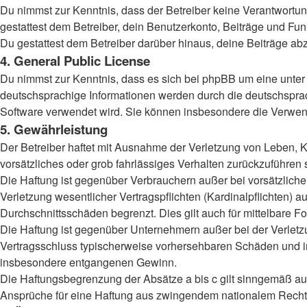
Du nimmst zur Kenntnis, dass der Betreiber keine Verantwortung 
gestattest dem Betreiber, dein Benutzerkonto, Beiträge und Fun
Du gestattest dem Betreiber darüber hinaus, deine Beiträge ab
4. General Public License
Du nimmst zur Kenntnis, dass es sich bei phpBB um eine unter 
deutschsprachige Informationen werden durch die deutschspr
Software verwendet wird. Sie können insbesondere die Verwend
5. Gewährleistung
Der Betreiber haftet mit Ausnahme der Verletzung von Leben, Kö
vorsätzliches oder grob fahrlässiges Verhalten zurückzuführen
Die Haftung ist gegenüber Verbrauchern außer bei vorsätzlich
Verletzung wesentlicher Vertragspflichten (Kardinalpflichten)
Durchschnittsschäden begrenzt. Dies gilt auch für mittelbar
Die Haftung ist gegenüber Unternehmern außer bei der Verletzu
Vertragsschluss typischerweise vorhersehbaren Schäden und im
insbesondere entgangenen Gewinn.
Die Haftungsbegrenzung der Absätze a bis c gilt sinngemäß auc
Ansprüche für eine Haftung aus zwingendem nationalem Recht 