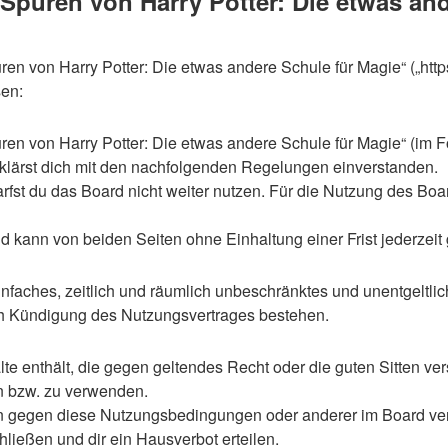
uren von Harry Potter: Die etwas ande
en von Harry Potter: Die etwas andere Schule für Magie“ („htt
sen:
en von Harry Potter: Die etwas andere Schule für Magie“ (im F
rklärst dich mit den nachfolgenden Regelungen einverstanden.
st du das Board nicht weiter nutzen. Für die Nutzung des Boards
 kann von beiden Seiten ohne Einhaltung einer Frist jederzeit
 einfaches, zeitlich und räumlich unbeschränktes und unentgelt
ch Kündigung des Nutzungsvertrages bestehen.
alte enthält, die gegen geltendes Recht oder die guten Sitten ve
en bzw. zu verwenden.
en gegen diese Nutzungsbedingungen oder anderer im Board ve
ließen und dir ein Hausverbot erteilen.