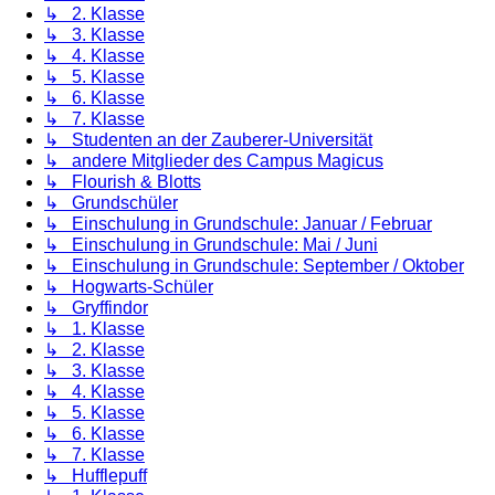
↳ 2. Klasse
↳ 3. Klasse
↳ 4. Klasse
↳ 5. Klasse
↳ 6. Klasse
↳ 7. Klasse
↳ Studenten an der Zauberer-Universität
↳ andere Mitglieder des Campus Magicus
↳ Flourish & Blotts
↳ Grundschüler
↳ Einschulung in Grundschule: Januar / Februar
↳ Einschulung in Grundschule: Mai / Juni
↳ Einschulung in Grundschule: September / Oktober
↳ Hogwarts-Schüler
↳ Gryffindor
↳ 1. Klasse
↳ 2. Klasse
↳ 3. Klasse
↳ 4. Klasse
↳ 5. Klasse
↳ 6. Klasse
↳ 7. Klasse
↳ Hufflepuff