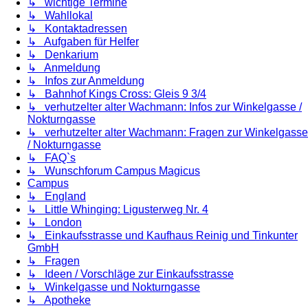
↳ wichtige Termine
↳ Wahllokal
↳ Kontaktadressen
↳ Aufgaben für Helfer
↳ Denkarium
↳ Anmeldung
↳ Infos zur Anmeldung
↳ Bahnhof Kings Cross: Gleis 9 3/4
↳ verhutzelter alter Wachmann: Infos zur Winkelgasse /
Nokturngasse
↳ verhutzelter alter Wachmann: Fragen zur Winkelgasse
/ Nokturngasse
↳ FAQ`s
↳ Wunschforum Campus Magicus
Campus
↳ England
↳ Little Whinging: Ligusterweg Nr. 4
↳ London
↳ Einkaufsstrasse und Kaufhaus Reinig und Tinkunter
GmbH
↳ Fragen
↳ Ideen / Vorschläge zur Einkaufsstrasse
↳ Winkelgasse und Nokturngasse
↳ Apotheke