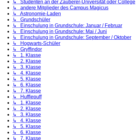
↳ Studenten an der Zauberer-Universität oder College
↳ andere Mitglieder des Campus Magicus
↳ Astronomie-Laden
↳ Grundschüler
↳ Einschulung in Grundschule: Januar / Februar
↳ Einschulung in Grundschule: Mai / Juni
↳ Einschulung in Grundschule: September / Oktober
↳ Hogwarts-Schüler
↳ Gryffindor
↳ 1. Klasse
↳ 2. Klasse
↳ 3. Klasse
↳ 4. Klasse
↳ 5. Klasse
↳ 6. Klasse
↳ 7. Klasse
↳ Hufflepuff
↳ 1. Klasse
↳ 2. Klasse
↳ 3. Klasse
↳ 4. Klasse
↳ 5. Klasse
↳ 6. Klasse
↳ 7. Klasse