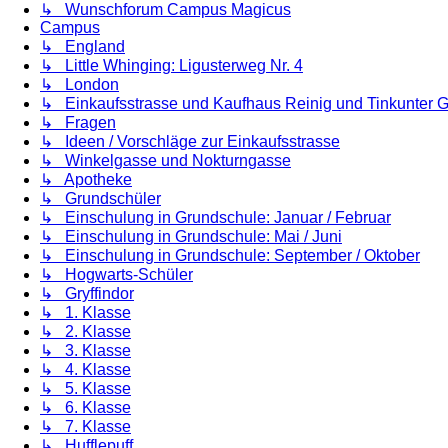
↳ Wunschforum Campus Magicus
Campus
↳ England
↳ Little Whinging: Ligusterweg Nr. 4
↳ London
↳ Einkaufsstrasse und Kaufhaus Reinig und Tinkunter
↳ Fragen
↳ Ideen / Vorschläge zur Einkaufsstrasse
↳ Winkelgasse und Nokturngasse
↳ Apotheke
↳ Grundschüler
↳ Einschulung in Grundschule: Januar / Februar
↳ Einschulung in Grundschule: Mai / Juni
↳ Einschulung in Grundschule: September / Oktober
↳ Hogwarts-Schüler
↳ Gryffindor
↳ 1. Klasse
↳ 2. Klasse
↳ 3. Klasse
↳ 4. Klasse
↳ 5. Klasse
↳ 6. Klasse
↳ 7. Klasse
↳ Hufflepuff