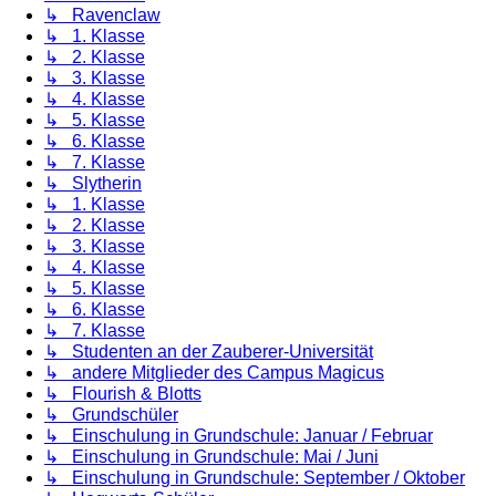
↳ Ravenclaw
↳ 1. Klasse
↳ 2. Klasse
↳ 3. Klasse
↳ 4. Klasse
↳ 5. Klasse
↳ 6. Klasse
↳ 7. Klasse
↳ Slytherin
↳ 1. Klasse
↳ 2. Klasse
↳ 3. Klasse
↳ 4. Klasse
↳ 5. Klasse
↳ 6. Klasse
↳ 7. Klasse
↳ Studenten an der Zauberer-Universität
↳ andere Mitglieder des Campus Magicus
↳ Flourish & Blotts
↳ Grundschüler
↳ Einschulung in Grundschule: Januar / Februar
↳ Einschulung in Grundschule: Mai / Juni
↳ Einschulung in Grundschule: September / Oktober