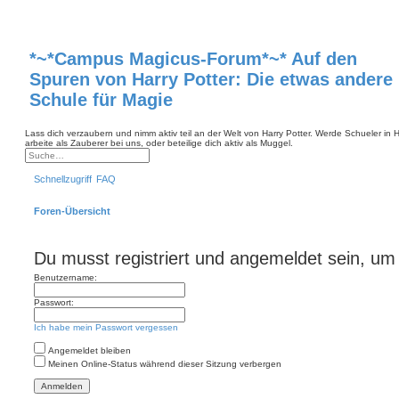
*~*Campus Magicus-Forum*~* Auf den
Spuren von Harry Potter: Die etwas andere
Schule für Magie
Lass dich verzaubern und nimm aktiv teil an der Welt von Harry Potter. Werde Schueler in
arbeite als Zauberer bei uns, oder beteilige dich aktiv als Muggel.
S
E
u
r
Schnellzugriff
FAQ
c
w
h
e
e
i
Foren-Übersicht
t
e
r
t
e
Du musst registriert und angemeldet sein, um
S
u
Benutzername:
c
h
e
Passwort:
Ich habe mein Passwort vergessen
Angemeldet bleiben
Meinen Online-Status während dieser Sitzung verbergen