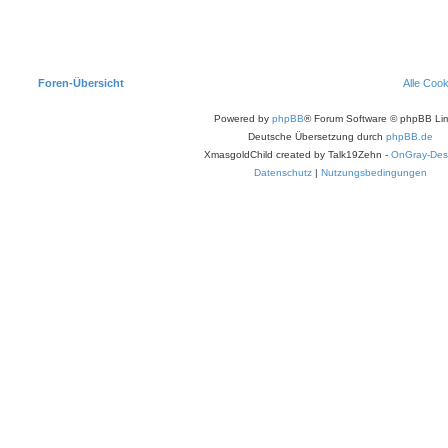
Foren-Übersicht
Alle Coo
Powered by
phpBB
® Forum Software © phpBB Lim
Deutsche Übersetzung durch
phpBB.de
XmasgoldChild created by Talk19Zehn -
OnGray-Des
Datenschutz
|
Nutzungsbedingungen