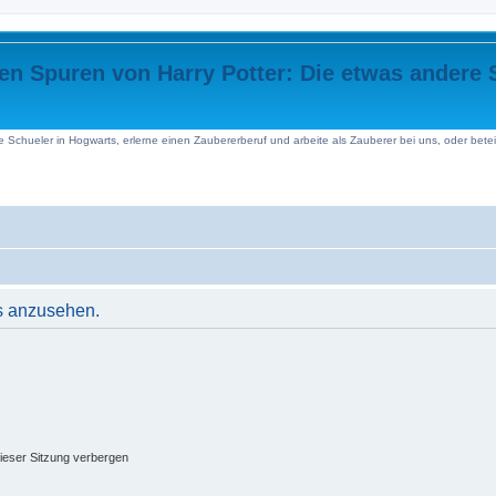
 Spuren von Harry Potter: Die etwas andere S
e Schueler in Hogwarts, erlerne einen Zaubererberuf und arbeite als Zauberer bei uns, oder beteil
s anzusehen.
ieser Sitzung verbergen