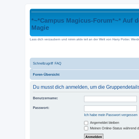
*~*Campus Magicus-Forum*~* Auf den
Magie
Lass dich verzaubern und nimm aktiv teil an der Welt von Harry Potter. Werd
Schnellzugriff
FAQ
Foren-Übersicht
Du musst dich anmelden, um die Gruppendetail
Benutzername:
Passwort:
Ich habe mein Passwort vergessen
Angemeldet bleiben
Meinen Online-Status während d