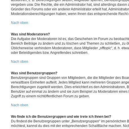
ausführen; z. B. Berechtigungen setzen, Mitglieder sperren, Benutzergrupp
vergeben usw. Die Rechte, die ein Administrator hat, sind allerdings davo
Gründer des Forums oder ein anderer Administrator erteilt hat. Administrat
Moderationsberechtigungen haben, wenn ihnen das entsprechende Recht er
Nach oben
Was sind Moderatoren?
Die Aufgabe der Moderatoren ist es, das Geschehen im Forum zu beobachte
Bereich Beiträge zu ändern und zu löschen und Themen zu schließen, zu öff
Üblicherweise verhindern Moderatoren, dass Mitglieder „offtopic“, d. h. e
oder Beleidigendes bzw. Angreifendes schreiben.
Nach oben
Was sind Benutzergruppen?
Benutzergruppen sind Gruppen von Mitgliedern, die die Mitglieder des Board
verwaltbare Einheiten aufteilt. Jedes Mitglied kann mehreren Gruppen an
Berechtigungen zugeteilt werden. Dies erleichtert es den Administratoren,
Benutzer auf einmal zu ändern und sie zum Beispiel zu Moderatoren eines
Zugriff zu einem nichtöffentlichen Forum zu geben.
Nach oben
Wo finde ich die Benutzergruppen und wie trete ich ihnen bei?
Du findest die Benutzergruppen unter „Benutzergruppen“ im persönlichen B
möchtest, kannst du dies mit der entsprechenden Schaltfläche machen. Nic