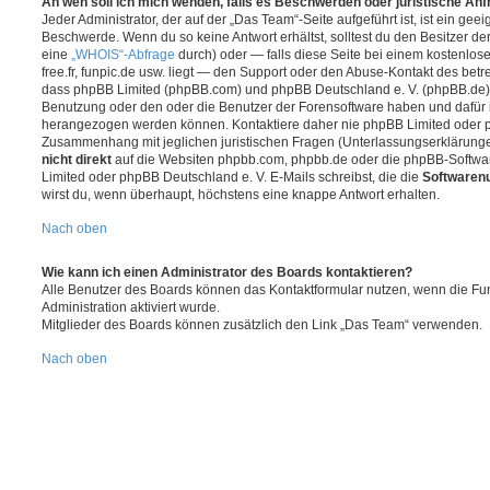
An wen soll ich mich wenden, falls es Beschwerden oder juristische An
Jeder Administrator, der auf der „Das Team“-Seite aufgeführt ist, ist ein geei
Beschwerde. Wenn du so keine Antwort erhältst, solltest du den Besitzer de
eine
„WHOIS“-Abfrage
durch) oder — falls diese Seite bei einem kostenlos
free.fr, funpic.de usw. liegt — den Support oder den Abuse-Kontakt des betr
dass phpBB Limited (phpBB.com) und phpBB Deutschland e. V. (phpBB.de
Benutzung oder den oder die Benutzer der Forensoftware haben und dafür 
herangezogen werden können. Kontaktiere daher nie phpBB Limited oder p
Zusammenhang mit jeglichen juristischen Fragen (Unterlassungserklärunge
nicht direkt
auf die Websiten phpbb.com, phpbb.de oder die phpBB-Softwar
Limited oder phpBB Deutschland e. V. E-Mails schreibst, die die
Softwarenu
wirst du, wenn überhaupt, höchstens eine knappe Antwort erhalten.
Nach oben
Wie kann ich einen Administrator des Boards kontaktieren?
Alle Benutzer des Boards können das Kontaktformular nutzen, wenn die Fun
Administration aktiviert wurde.
Mitglieder des Boards können zusätzlich den Link „Das Team“ verwenden.
Nach oben