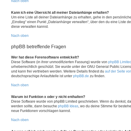
Nach oben
Kann ich eine Übersicht all meiner Dateianhänge erhalten?
Um eine Liste all deiner Dateianhänge zu erhalten, gehe in den persönliche
„Einstieg“ einen Punkt „Dateianhänge verwalten“, über den du eine Liste d
diese verwalten kannst.
Nach oben
phpBB betreffende Fragen
Wer hat diese Forensoftware entwickelt?
Diese Software (in ihrer unmodifizierten Fassung) wurde von
phpBB Limite
urheberrechtlich geschützt. Sie wurde unter der GNU General Public License
und kann frei vertrieben werden. Weitere Details findest du
auf der Seite v
deutschsprachige Anlaufstelle ist unter
phpBB.de
zu finden.
Nach oben
Warum ist Funktion x oder y nicht enthalten?
Diese Software wurde von phpBB Limited geschrieben. Wenn du denkst, das
werden sollte, dann besuche
phpBB Ideas
, wo du deine Stimme für beste
neue Funktionen vorschlagen kannst.
Nach oben