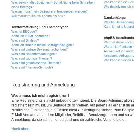
Wie kann ich ein Fo
Was bewirkt die „Speichern“-Schaltfläche beim Schreiben
Wie deaktiviere ich
eines Beitrags?
Warum muss mein Beitrag erst freigegeben werden?
Wie markiere ich ein Thema als neu?
Dateianhänge
Welche Dateianhänge
Kann ich eine Übersi
Textformatierung und Thementypen
Was ist BBCode?
Kann ich HTML benutzen?
phpBB betreffende
Was sind Smileys?
Wer hat diese Foren
Kann ich Bilder in meine Beiträge einfügen?
Warum ist Funktion x
Was sind globale Bekanntmachungen?
An wen soll ich mic
Was sind Bekanntmachungen?
juristische Anfragen
Was sind wichtige Themen?
Wie kann ich einen A
Was sind geschlossene Themen?
Was sind Themen-Symbole?
Registrierung und Anmeldung
Wozu muss ich mich registrieren?
Eine Registrierung ist nicht unbedingt zwingend. Die Board-Administration
registriert sein musst, um Beiträge zu schreiben. Auf jeden Fall erhältst du als
zusätzliche Funktionen, die Gästen nicht zur Verfügung stehen: zum Beispiel
E-Mail-Versand an andere Mitglieder, Beitritt zu Benutzergruppen und so wei
Anmeldung, da sie schnell erledigt ist und dir zahlreiche Vorteile bietet.
Nach oben