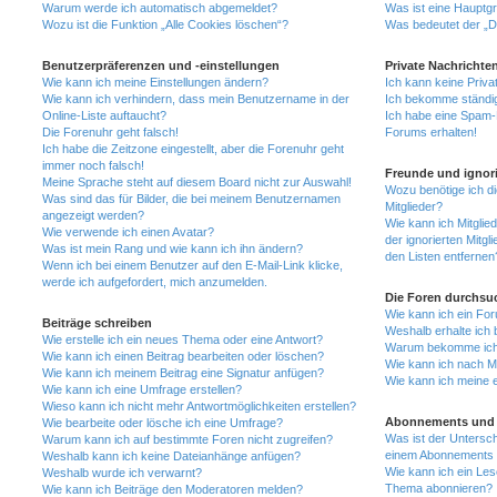
Warum werde ich automatisch abgemeldet?
Was ist eine Hauptg
Wozu ist die Funktion „Alle Cookies löschen“?
Was bedeutet der „Da
Benutzerpräferenzen und -einstellungen
Private Nachrichte
Wie kann ich meine Einstellungen ändern?
Ich kann keine Priva
Wie kann ich verhindern, dass mein Benutzername in der
Ich bekomme ständig
Online-Liste auftaucht?
Ich habe eine Spam-E
Die Forenuhr geht falsch!
Forums erhalten!
Ich habe die Zeitzone eingestellt, aber die Forenuhr geht
immer noch falsch!
Freunde und ignori
Meine Sprache steht auf diesem Board nicht zur Auswahl!
Wozu benötige ich di
Was sind das für Bilder, die bei meinem Benutzernamen
Mitglieder?
angezeigt werden?
Wie kann ich Mitglied
Wie verwende ich einen Avatar?
der ignorierten Mitg
Was ist mein Rang und wie kann ich ihn ändern?
den Listen entfernen
Wenn ich bei einem Benutzer auf den E-Mail-Link klicke,
werde ich aufgefordert, mich anzumelden.
Die Foren durchsu
Wie kann ich ein Fo
Beiträge schreiben
Weshalb erhalte ich 
Wie erstelle ich ein neues Thema oder eine Antwort?
Warum bekomme ich b
Wie kann ich einen Beitrag bearbeiten oder löschen?
Wie kann ich nach M
Wie kann ich meinem Beitrag eine Signatur anfügen?
Wie kann ich meine 
Wie kann ich eine Umfrage erstellen?
Wieso kann ich nicht mehr Antwortmöglichkeiten erstellen?
Abonnements und 
Wie bearbeite oder lösche ich eine Umfrage?
Was ist der Untersc
Warum kann ich auf bestimmte Foren nicht zugreifen?
einem Abonnements 
Weshalb kann ich keine Dateianhänge anfügen?
Wie kann ich ein Les
Weshalb wurde ich verwarnt?
Thema abonnieren?
Wie kann ich Beiträge den Moderatoren melden?