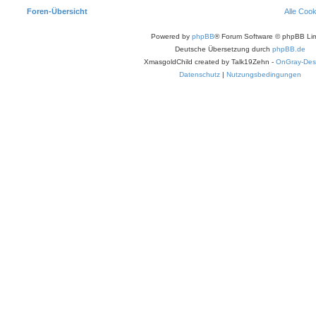
Foren-Übersicht
Alle Coo
Powered by
phpBB
® Forum Software © phpBB Lim
Deutsche Übersetzung durch
phpBB.de
XmasgoldChild created by Talk19Zehn -
OnGray-Des
Datenschutz
|
Nutzungsbedingungen