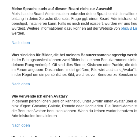
Meine Sprache steht auf diesem Board nicht zur Auswahl!
Meist hat die Board-Administration entweder deine Sprache nicht installier
bislang in deine Sprache übersetzt. Frage ggf. einen Board-Administrator, 
benötigst, installieren kann. Falls es noch nicht existiert, würden wir uns f
würdest. Weitere Informationen dazu können auf der Website von
phpBB Li
werden.
Nach oben
Was sind das für Bilder, die bei meinem Benutzernamen angezeigt werd
In der Beitragsansicht können zwei Bilder bei deinem Benutzernamen stehen.
deinem Rang verknüpft: Oft sind dies Sterne, Kästchen oder Punkte, die de
im Forum angeben. Das andere, meist größere, Bild wird auch als „Avatar“ b
in der Regel um ein persönliches Bild, welches von Benutzer zu Benutzer unt
Nach oben
Wie verwende ich einen Avatar?
In deinem persönlichen Bereich kannst du unter „Profil“ einen Avatar über 
hinzufügen: Gravatar, Galerie, Remote oder Hochladen. Die Board-Adminis
die Benutzer Avatare benutzen können. Wenn du keinen Avatar benutzen kan
Administration kontaktieren.
Nach oben