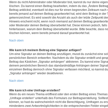
Wenn du nicht Administrator oder Moderator bist, kannst du nur deine eige
löschen. Du kannst einen Beitrag bearbeiten, indem du das „Ändere Beitr
Beitrag anklickst; eventuell ist dies nur für einen begrenzten Zeitraum nac
bereits jemand auf deinen Beitrag geantwortet hat, wird dein Beitrag in der
gekennzeichnet. Es wird sowohl die Anzahl als auch der letzte Zeitpunkt d
Hinweis erscheint nicht, wenn noch niemand auf deinen Beitrag geantwortet
oder Moderator deinen Beitrag überarbeitet hat. Diese können jedoch, falls s
hinterlassen, warum dein Beitrag überarbeitet wurde. Bitte beachte, dass n
löschen können, wenn bereits jemand darauf geantwortet hat.
Nach oben
Wie kann ich meinem Beitrag eine Signatur anfügen?
Um eine Signatur an deinen Beitrag anzufügen, musst du zunächst eine sol
persönlichen Bereich entwerfen. Nachdem du die Signatur erstellt und gesp
Beitrag das Kästchen „Signatur anhängen“ aktivieren. Du kannst eine Signa
deinem persönlichen Bereich das standardmäßige Anhängen deiner Signatu
einzelnen Beitrag dennoch ohne Signatur verfassen möchtest, so kannst du 
„Signatur anhängen“ wieder deaktivieren.
Nach oben
Wie kann ich eine Umfrage erstellen?
Wenn du ein neues Thema eröffnest oder den ersten Beitrag eines Themas be
„Umfrage erstellen“ unterhalb des Formulars zur Beitragserstellung. Solltes
können, so hast du wahrscheinlich nicht die Berechtigung, Umfragen zu erste
mindestens zwei Antwortmöglichkeiten in die entsprechenden Felder eingeb