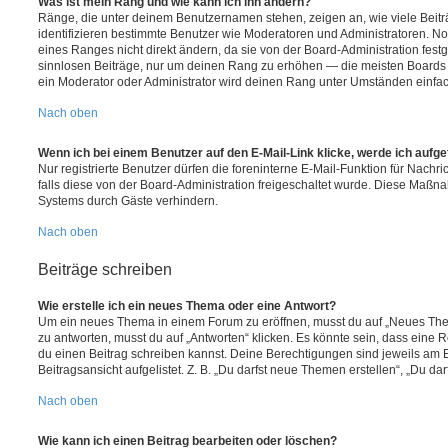
Was ist mein Rang und wie kann ich ihn ändern?
Ränge, die unter deinem Benutzernamen stehen, zeigen an, wie viele Beiträg
identifizieren bestimmte Benutzer wie Moderatoren und Administratoren. N
eines Ranges nicht direkt ändern, da sie von der Board-Administration festg
sinnlosen Beiträge, nur um deinen Rang zu erhöhen — die meisten Boards 
ein Moderator oder Administrator wird deinen Rang unter Umständen einfa
Nach oben
Wenn ich bei einem Benutzer auf den E-Mail-Link klicke, werde ich aufg
Nur registrierte Benutzer dürfen die foreninterne E-Mail-Funktion für Nachr
falls diese von der Board-Administration freigeschaltet wurde. Diese Maßn
Systems durch Gäste verhindern.
Nach oben
Beiträge schreiben
Wie erstelle ich ein neues Thema oder eine Antwort?
Um ein neues Thema in einem Forum zu eröffnen, musst du auf „Neues Them
zu antworten, musst du auf „Antworten“ klicken. Es könnte sein, dass eine Reg
du einen Beitrag schreiben kannst. Deine Berechtigungen sind jeweils am 
Beitragsansicht aufgelistet. Z. B. „Du darfst neue Themen erstellen“, „Du da
Nach oben
Wie kann ich einen Beitrag bearbeiten oder löschen?