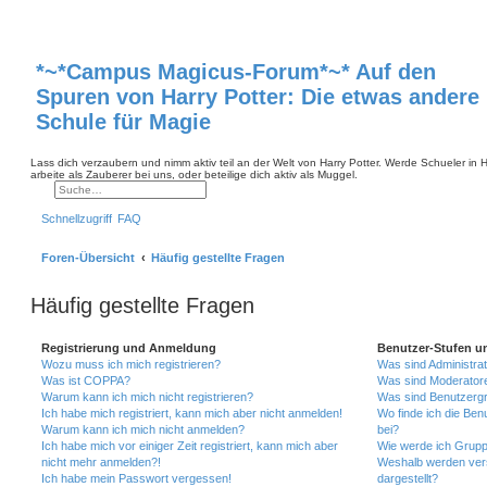
*~*Campus Magicus-Forum*~* Auf den
Spuren von Harry Potter: Die etwas andere
Schule für Magie
Lass dich verzaubern und nimm aktiv teil an der Welt von Harry Potter. Werde Schueler in
arbeite als Zauberer bei uns, oder beteilige dich aktiv als Muggel.
Suche
Erweiterte Suche
Schnellzugriff
FAQ
Foren-Übersicht
Häufig gestellte Fragen
Häufig gestellte Fragen
Registrierung und Anmeldung
Benutzer-Stufen u
Wozu muss ich mich registrieren?
Was sind Administra
Was ist COPPA?
Was sind Moderator
Warum kann ich mich nicht registrieren?
Was sind Benutzerg
Ich habe mich registriert, kann mich aber nicht anmelden!
Wo finde ich die Ben
Warum kann ich mich nicht anmelden?
bei?
Ich habe mich vor einiger Zeit registriert, kann mich aber
Wie werde ich Grupp
nicht mehr anmelden?!
Weshalb werden ver
Ich habe mein Passwort vergessen!
dargestellt?