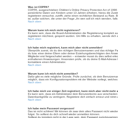
Was ist COPPA?
COPPA, ausgeschrieben Children’s Online Privacy Protection Act of 1998 
persönliche Daten von Kindern unter 13 Jahren erheben, hierzu die Zusti
registrieren versuchst, zutrifft, ziehe einen rechtlichen Beistand zu Rat
ist; außer solchen, die unter der Frage „An wen soll ich mich wenden, fa
Nach oben
Warum kann ich mich nicht registrieren?
Es kann sein, dass die Board-Administration die Registrierung komplett
registrieren möchtest, gesperrt wurden. Um Hilfe zu erhalten, wende dich 
Nach oben
Ich habe mich registriert, kann mich aber nicht anmelden!
Überprüfe zuerst, ob du den richtigen Benutzernamen und das richtige 
du bzw. einer deiner Eltern oder deiner Erziehungsberechtigten den Anwei
Mitglieder erst freigeschaltet werden – entweder musst du dies selbst erled
enthaltenen Anweisungen. Ansonsten prüfe, ob du deine E-Mail-Adresse ko
kontaktiere einen Administrator.
Nach oben
Warum kann ich mich nicht anmelden?
Dafür gibt es viele mögliche Gründe. Prüfe zunächst, ob dein Benutzername
möglich, dass ein Konfigurationsproblem mit der Website vorliegt, welches
Nach oben
Ich habe mich vor einiger Zeit registriert, kann mich aber nicht mehr
Es kann sein, dass ein Administrator dein Benutzerkonto aus verschieden
Datenbankgröße zu verringern. Registriere dich einfach erneut und nimm a
Nach oben
Ich habe mein Passwort vergessen!
Das ist nicht schlimm! Wir können dir zwar dein altes Passwort nicht wie
folgst. So solltest du dich schnell wieder anmelden können.
Solltest du trotzdem nicht in der Lage sein, dein Passwort zurückzusetzen