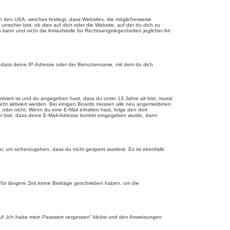
n den USA, welches festlegt, dass Websites, die möglicherweise
sicher bist, ob dies auf dich oder die Website, auf der du dich zu
 kann und nicht die Anlaufstelle für Rechtsangelegenheiten jeglicher Art
, dass deine IP-Adresse oder der Benutzername, mit dem du dich
tiviert ist und du angegeben hast, dass du unter 13 Jahre alt bist, musst
eicht aktiviert werden. Bei einigen Boards müssen alle neu angemeldeten
st oder nicht. Wenn du eine E-Mail erhalten hast, folge den dort
er bist, dass deine E-Mail-Adresse korrekt eingegeben wurde, dann
r, um sicherzugehen, dass du nicht gesperrt wurdest. Es ist ebenfalls
für längere Zeit keine Beiträge geschrieben haben, um die
 auf „Ich habe mein Passwort vergessen“ klickst und den Anweisungen