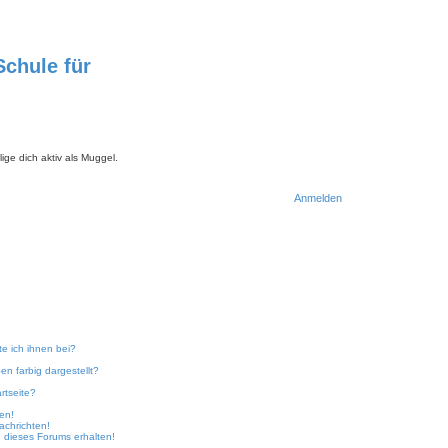
chule für
ige dich aktiv als Muggel.
Anmelden
S
u
c
h
e
te ich ihnen bei?
n farbig dargestellt?
rtseite?
ken!
achrichten!
 dieses Forums erhalten!