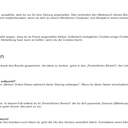
auswählst, wirst du nur für eine Sitzung angemeldet. Dies verhindert den Missbrauch deines Be
ht empfehlenswert, wenn du dich an einem öffentlichen Computer, zum Beispiel in einem Interne
e dafür sorgen, dass du im Forum angemeldet bleibst. Außerdem ermöglichen Cookies einige Funkti
r Abmeldung hast, kann es helfen, wenn du die Cookies löscht.
en
tenbank des Boards gespeichert. Um diese zu ändern, gehe in den „Persönlichen Bereich“; der Li
 auftaucht?
ion „Meinen Online-Status während dieser Sitzung verbergen“. Wenn du diese Option einschaltest
. In diesem Fall solltest du im „Persönlichen Bereich“ die für dich passende Zeitzone (Mitteleurop
n guter Grund, dies jetzt zu tun.
falsch!
 die Zeit trotzdem noch falsch ist, geht die Uhr des Servers vermutlich falsch. Kontaktiere einen A