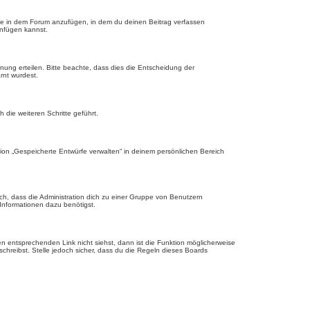
ge in dem Forum anzufügen, in dem du deinen Beitrag verfassen
anfügen kannst.
nung erteilen. Bitte beachte, dass dies die Entscheidung der
rnt wurdest.
die weiteren Schritte geführt.
ion „Gespeicherte Entwürfe verwalten“ in deinem persönlichen Bereich
ch, dass die Administration dich zu einer Gruppe von Benutzern
 Informationen dazu benötigst.
 entsprechenden Link nicht siehst, dann ist die Funktion möglicherweise
schreibst. Stelle jedoch sicher, dass du die Regeln dieses Boards