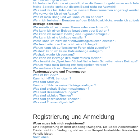
Ich habe die Zeitzone eingestellt, aber die Forenuhr geht immer noch fals
Meine Sprache steht auf diesem Board nicht zur Auswahl!
Was sind das für Bilder, die bei meinem Benutzernamen angezeigt werde
Wie verwende ich einen Avatar?
Was ist mein Rang und wie kann ich ihn ändern?
Wenn ich bei einem Benutzer auf den E-Mail-Link klicke, werde ich aufgef
Beiträge schreiben
Wie erstelle ich ein neues Thema oder eine Antwort?
Wie kann ich einen Beitrag bearbeiten oder löschen?
Wie kann ich meinem Beitrag eine Signatur anfügen?
Wie kann ich eine Umfrage erstellen?
Wieso kann ich nicht mehr Antwortmöglichkeiten erstellen?
Wie bearbeite oder lösche ich eine Umfrage?
Warum kann ich auf bestimmte Foren nicht zugreifen?
Weshalb kann ich keine Dateianhänge anfügen?
Weshalb wurde ich verwarnt?
Wie kann ich Beiträge den Moderatoren melden?
Was bewirkt die „Speichern“-Schaltfläche beim Schreiben eines Beitrags?
Warum muss mein Beitrag erst freigegeben werden?
Wie markiere ich ein Thema als neu?
Textformatierung und Thementypen
Was ist BBCode?
Kann ich HTML benutzen?
Was sind Smileys?
Kann ich Bilder in meine Beiträge einfügen?
Was sind globale Bekanntmachungen?
Was sind Bekanntmachungen?
Was sind wichtige Themen?
Was sind geschlossene Themen?
Was sind Themen-Symbole?
Registrierung und Anmeldung
Wozu muss ich mich registrieren?
Eine Registrierung ist nicht unbedingt zwingend. Die Board-Administration d
Gästen nicht zur Verfügung stehen: zum Beispiel Avatarbilder, Private Nach
Vorteile bietet.
Nach oben