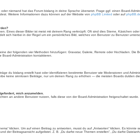
rt oder niemand hat das Forum bislang in deine Sprache übersetzt. Frage ggf. einen Board-Administ
ürdest. Weitere Informationen dazu können auf der Website von
phpBB Limited
oder auf
phpBB.d
erden?
en. Eines dieser Bilder ist meist mit deinem Rang verknüpft: Oft sind dies Sterne, Kästchen ode
elt sich hierbei in der Regel um ein persönliches Bild, welches von Benutzer zu Benutzer untersch
er eine der folgenden vier Methoden hinzufügen: Gravatar, Galerie, Remote oder Hochladen. Die 
 Board-Administration kontaktieren.
äge du bislang erstellt hast oder identifizieren bestimmte Benutzer wie Moderatoren und Admini
hreibe keine sinnlosen Beiträge, nur um deinen Rang zu erhöhen — die meisten Boards dulden dies
fgefordert, mich anzumelden.
chrichten an andere Benutzer nutzen, falls diese von der Board-Administration freigeschaltet wu
“ klicken. Um auf einen Beitrag zu antworten, musst du auf „Antworten“ klicken. Es könnte sein,
nd der Beitragsansicht aufgelistet. Z. B. „Du darfst neue Themen erstellen“, „Du darfst Dateianh