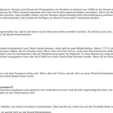
(deutsch: Gesetz zum Schutz der Privatsphäre von Kindern im Internet von 1998) ist ein Gesetz i
mmung der Eltern beziehungsweise des oder der Erziehungsberechtigten benötigen. Wenn du dir un
e. Bitte beachte, dass phpBB Limited und der Besitzer dieses Boards keine Rechtsberatung anbieten
lls es Beschwerden oder juristische Anfragen zu diesem Forum gibt?“ behandelt werden.
 ausgeschaltet hat, damit sich keine neuen Benutzer mehr anmelden können. Es könnte auch sein
an die Board-Administration.
Passwort eingegeben hast. Wenn diese stimmen, dann gibt es zwei Möglichkeiten. Wenn
COPPA
ak
sungen folgen, die du erhalten hast. Wenn dies nicht der Fall ist, muss dein Benutzerkonto viell
igen oder ein Administrator. Bei der Registrierung wurde dir mitgeteilt, ob eine Aktivierung nötig i
rrekt eingegeben hast oder die E-Mail von einem Spam-Filter blockiert wurde. Wenn du dir sich
 und dein Passwort richtig sind. Wenn dies der Fall ist, wende dich an einen Board-Administrato
 ein Administrator lösen muss.
 anmelden?!
 Gründen deaktiviert oder gelöscht hat. Außerdem löschen viele Boards regelmäßig Benutzer, die 
ktiv an den Diskussionen teil!
der mitteilen, du kannst es jedoch zurücksetzen. Dies machst du, indem du auf der Anmelde-Seite
, so wende dich an die Board-Administration.