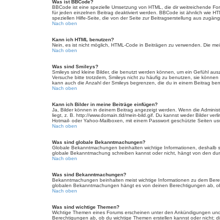
Was ist BBCode?
BBCode ist eine spezielle Umsetzung von HTML, die dir weitreichende Fo
für jeden einzelnen Beitrag deaktiviert werden. BBCode ist ähnlich wie H
speziellen Hilfe-Seite, die von der Seite zur Beitragserstellung aus zugängli
Nach oben
Kann ich HTML benutzen?
Nein, es ist nicht möglich, HTML-Code in Beiträgen zu verwenden. Die m
Nach oben
Was sind Smileys?
Smileys sind kleine Bilder, die benutzt werden können, um ein Gefühl auszu
Versuche bitte trotzdem, Smileys nicht zu häufig zu benutzen, sie könne
kann auch die Anzahl der Smileys begrenzen, die du in einem Beitrag be
Nach oben
Kann ich Bilder in meine Beiträge einfügen?
Ja, Bilder können in deinem Beitrag angezeigt werden. Wenn die Administ
liegt, z. B. http://www.domain.tld/mein-bild.gif. Du kannst weder Bilder ve
Hotmail- oder Yahoo-Mailboxen, mit einem Passwort geschützte Seiten us
Nach oben
Was sind globale Bekanntmachungen?
Globale Bekanntmachungen beinhalten wichtige Informationen, deshalb s
globale Bekanntmachung schreiben kannst oder nicht, hängt von den dur
Nach oben
Was sind Bekanntmachungen?
Bekanntmachungen beinhalten meist wichtige Informationen zu dem Bereich
globalen Bekanntmachungen hängt es von deinen Berechtigungen ab, ob 
Nach oben
Was sind wichtige Themen?
Wichtige Themen eines Forums erscheinen unter den Ankündigungen und s
Berechtigungen ab, ob du wichtige Themen erstellen kannst oder nicht; die