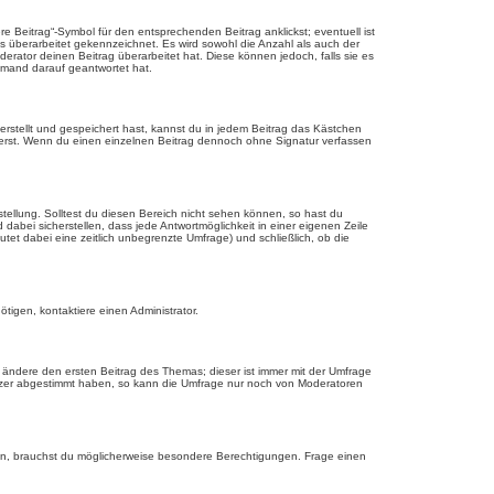
 Beitrag“-Symbol für den entsprechenden Beitrag anklickst; eventuell ist
ls überarbeitet gekennzeichnet. Es wird sowohl die Anzahl als auch der
erator deinen Beitrag überarbeitet hat. Diese können jedoch, falls sie es
jemand darauf geantwortet hat.
rstellt und gespeichert hast, kannst du in jedem Beitrag das Kästchen
ierst. Wenn du einen einzelnen Beitrag dennoch ohne Signatur verfassen
tellung. Solltest du diesen Bereich nicht sehen können, so hast du
dabei sicherstellen, dass jede Antwortmöglichkeit in einer eigenen Zeile
utet dabei eine zeitlich unbegrenzte Umfrage) und schließlich, ob die
tigen, kontaktiere einen Administrator.
ändere den ersten Beitrag des Themas; dieser ist immer mit der Umfrage
tzer abgestimmt haben, so kann die Umfrage nur noch von Moderatoren
n, brauchst du möglicherweise besondere Berechtigungen. Frage einen