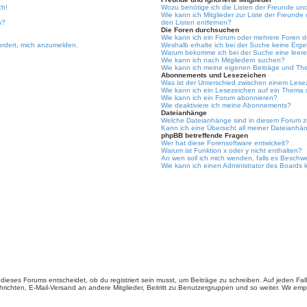
ch!
Wozu benötige ich die Listen der Freunde und 
Wie kann ich Mitglieder zur Liste der Freunde 
n?
den Listen entfernen?
Die Foren durchsuchen
Wie kann ich ein Forum oder mehrere Foren 
ordert, mich anzumelden.
Weshalb erhalte ich bei der Suche keine Erg
Warum bekomme ich bei der Suche eine leere
Wie kann ich nach Mitgliedern suchen?
Wie kann ich meine eigenen Beiträge und Th
Abonnements und Lesezeichen
Was ist der Unterschied zwischen einem Les
Wie kann ich ein Lesezeichen auf ein Thema
Wie kann ich ein Forum abonnieren?
Wie deaktiviere ich meine Abonnements?
Dateianhänge
Welche Dateianhänge sind in diesem Forum z
Kann ich eine Übersicht all meiner Dateianhä
phpBB betreffende Fragen
Wer hat diese Forensoftware entwickelt?
Warum ist Funktion x oder y nicht enthalten?
An wen soll ich mich wenden, falls es Beschw
Wie kann ich einen Administrator des Boards 
ieses Forums entscheidet, ob du registriert sein musst, um Beiträge zu schreiben. Auf jeden Fall er
richten, E-Mail-Versand an andere Mitglieder, Beitritt zu Benutzergruppen und so weiter. Wir empfe