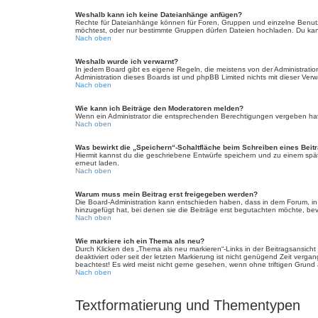
Weshalb kann ich keine Dateianhänge anfügen?
Rechte für Dateianhänge können für Foren, Gruppen und einzelne Benutz
möchtest, oder nur bestimmte Gruppen dürfen Dateien hochladen. Du kannst
Nach oben
Weshalb wurde ich verwarnt?
In jedem Board gibt es eigene Regeln, die meistens von der Administratio
Administration dieses Boards ist und phpBB Limited nichts mit dieser Verwa
Nach oben
Wie kann ich Beiträge den Moderatoren melden?
Wenn ein Administrator die entsprechenden Berechtigungen vergeben hat, 
Nach oben
Was bewirkt die „Speichern“-Schaltfläche beim Schreiben eines Beit
Hiermit kannst du die geschriebene Entwürfe speichern und zu einem spät
erneut laden.
Nach oben
Warum muss mein Beitrag erst freigegeben werden?
Die Board-Administration kann entschieden haben, dass in dem Forum, in d
hinzugefügt hat, bei denen sie die Beiträge erst begutachten möchte, bevo
Nach oben
Wie markiere ich ein Thema als neu?
Durch Klicken des „Thema als neu markieren“-Links in der Beitragsansich
deaktiviert oder seit der letzten Markierung ist nicht genügend Zeit verg
beachtest! Es wird meist nicht gerne gesehen, wenn ohne triftigen Grund
Nach oben
Textformatierung und Thementypen