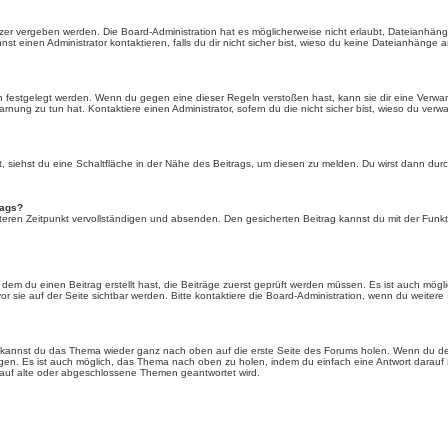
er vergeben werden. Die Board-Administration hat es möglicherweise nicht erlaubt, Dateianhän
 einen Administrator kontaktieren, falls du dir nicht sicher bist, wieso du keine Dateianhänge 
n festgelegt werden. Wenn du gegen eine dieser Regeln verstoßen hast, kann sie dir eine Verwar
rnung zu tun hat. Kontaktiere einen Administrator, sofern du die nicht sicher bist, wieso du verwa
siehst du eine Schaltfläche in der Nähe des Beitrags, um diesen zu melden. Du wirst dann durch 
rags?
eren Zeitpunkt vervollständigen und absenden. Den gesicherten Beitrag kannst du mit der Funkt
em du einen Beitrag erstellt hast, die Beiträge zuerst geprüft werden müssen. Es ist auch mögli
r sie auf der Seite sichtbar werden. Bitte kontaktiere die Board-Administration, wenn du weitere
t kannst du das Thema wieder ganz nach oben auf die erste Seite des Forums holen. Wenn du den
angen. Es ist auch möglich, das Thema nach oben zu holen, indem du einfach eine Antwort darauf 
 auf alte oder abgeschlossene Themen geantwortet wird.