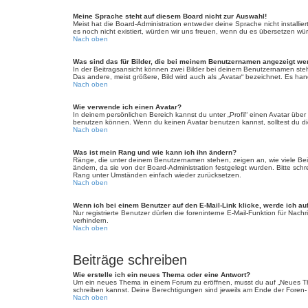
Meine Sprache steht auf diesem Board nicht zur Auswahl!
Meist hat die Board-Administration entweder deine Sprache nicht installie
es noch nicht existiert, würden wir uns freuen, wenn du es übersetzen w
Nach oben
Was sind das für Bilder, die bei meinem Benutzernamen angezeigt w
In der Beitragsansicht können zwei Bilder bei deinem Benutzernamen steh
Das andere, meist größere, Bild wird auch als „Avatar“ bezeichnet. Es hand
Nach oben
Wie verwende ich einen Avatar?
In deinem persönlichen Bereich kannst du unter „Profil“ einen Avatar üb
benutzen können. Wenn du keinen Avatar benutzen kannst, solltest du die
Nach oben
Was ist mein Rang und wie kann ich ihn ändern?
Ränge, die unter deinem Benutzernamen stehen, zeigen an, wie viele Beitr
ändern, da sie von der Board-Administration festgelegt wurden. Bitte sc
Rang unter Umständen einfach wieder zurücksetzen.
Nach oben
Wenn ich bei einem Benutzer auf den E-Mail-Link klicke, werde ich au
Nur registrierte Benutzer dürfen die foreninterne E-Mail-Funktion für Na
verhindern.
Nach oben
Beiträge schreiben
Wie erstelle ich ein neues Thema oder eine Antwort?
Um ein neues Thema in einem Forum zu eröffnen, musst du auf „Neues Thema
schreiben kannst. Deine Berechtigungen sind jeweils am Ende der Foren- u
Nach oben