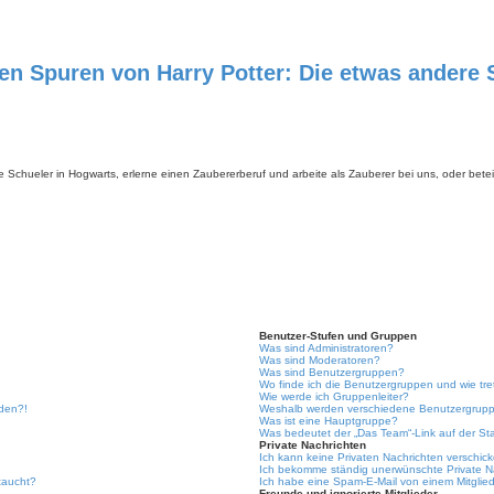
 Spuren von Harry Potter: Die etwas andere S
e Schueler in Hogwarts, erlerne einen Zaubererberuf und arbeite als Zauberer bei uns, oder beteil
Benutzer-Stufen und Gruppen
Was sind Administratoren?
Was sind Moderatoren?
Was sind Benutzergruppen?
Wo finde ich die Benutzergruppen und wie tre
Wie werde ich Gruppenleiter?
lden?!
Weshalb werden verschiedene Benutzergruppe
Was ist eine Hauptgruppe?
Was bedeutet der „Das Team“-Link auf der Sta
Private Nachrichten
Ich kann keine Privaten Nachrichten verschic
Ich bekomme ständig unerwünschte Private N
taucht?
Ich habe eine Spam-E-Mail von einem Mitglied
Freunde und ignorierte Mitglieder