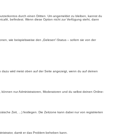
nutzerkontos durch einen Dritten. Um angemeldet zu bleiben, kannst du
tcafé, befindest. Wenn diese Option nicht zur Verfügung steht, dann
onen, wie beispielsweise den „Gelesen“-Status – sofern sie von der
nk dazu wird meist oben auf der Seite angezeigt, wenn du auf deinen
, können nur Administratoren, Moderatoren und du selbst deinen Online-
äische Zeit, ...) festlegen. Die Zeitzone kann dabei nur von registrierten
dministrator, damit er das Problem beheben kann.