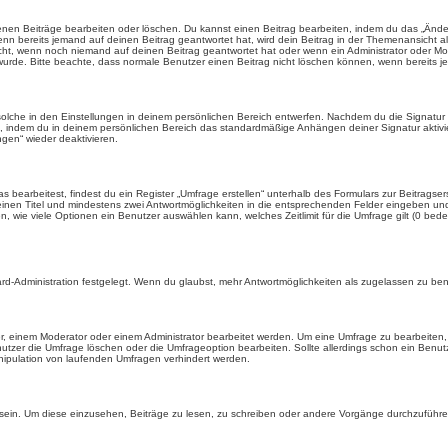
enen Beiträge bearbeiten oder löschen. Du kannst einen Beitrag bearbeiten, indem du das „Ändere
enn bereits jemand auf deinen Beitrag geantwortet hat, wird dein Beitrag in der Themenansicht a
icht, wenn noch niemand auf deinen Beitrag geantwortet hat oder wenn ein Administrator oder Mod
et wurde. Bitte beachte, dass normale Benutzer einen Beitrag nicht löschen können, wenn bereits 
lche in den Einstellungen in deinem persönlichen Bereich entwerfen. Nachdem du die Signatur e
n, indem du in deinem persönlichen Bereich das standardmäßige Anhängen deiner Signatur aktiv
gen“ wieder deaktivieren.
earbeitest, findest du ein Register „Umfrage erstellen“ unterhalb des Formulars zur Beitragsers
 einen Titel und mindestens zwei Antwortmöglichkeiten in die entsprechenden Felder eingeben und 
, wie viele Optionen ein Benutzer auswählen kann, welches Zeitlimit für die Umfrage gilt (0 bede
rd-Administration festgelegt. Wenn du glaubst, mehr Antwortmöglichkeiten als zugelassen zu benö
, einem Moderator oder einem Administrator bearbeitet werden. Um eine Umfrage zu bearbeiten, 
er die Umfrage löschen oder die Umfrageoption bearbeiten. Sollte allerdings schon ein Benu
nipulation von laufenden Umfragen verhindert werden.
in. Um diese einzusehen, Beiträge zu lesen, zu schreiben oder andere Vorgänge durchzuführe