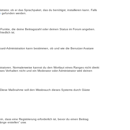
rator, ob er das Sprachpaket, das du benötigst, installieren kann. Falls
e
gefunden werden.
r Punkte, die deine Beitragszahl oder deinen Status im Forum angeben.
iedlich ist.
Board-Administration kann bestimmen, ob und wie die Benutzer Avatare
stratoren. Normalerweise kannst du den Wortlaut eines Ranges nicht direkt
es Verhalten nicht und ein Moderator oder Administrator wird deinen
rde. Diese Maßnahme soll den Missbrauch dieses Systems durch Gäste
 dass eine Registrierung erforderlich ist, bevor du einen Beitrag
änge erstellen“ usw.