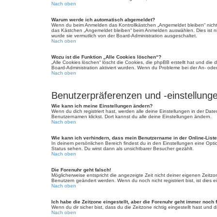
Nach oben
Warum werde ich automatisch abgemeldet?
Wenn du beim Anmelden das Kontrollkästchen „Angemeldet bleiben“ nicht 
das Kästchen „Angemeldet bleiben“ beim Anmelden auswählen. Dies ist nic
wurde sie vermutlich von der Board-Administration ausgeschaltet.
Nach oben
Wozu ist die Funktion „Alle Cookies löschen“?
„Alle Cookies löschen“ löscht die Cookies, die phpBB erstellt hat und di
Board-Administration aktiviert wurden. Wenn du Probleme bei der An- ode
Nach oben
Benutzerpräferenzen und -einstellung
Wie kann ich meine Einstellungen ändern?
Wenn du dich registriert hast, werden alle deine Einstellungen in der Da
Benutzernamen klickst. Dort kannst du alle deine Einstellungen ändern.
Nach oben
Wie kann ich verhindern, dass mein Benutzername in der Online-Liste
In deinem persönlichen Bereich findest du in den Einstellungen eine Opt
Status sehen. Du wirst dann als unsichtbarer Besucher gezählt.
Nach oben
Die Forenuhr geht falsch!
Möglicherweise entspricht die angezeigte Zeit nicht deiner eigenen Zeitzone
Benutzern geändert werden. Wenn du noch nicht registriert bist, ist dies ei
Nach oben
Ich habe die Zeitzone eingestellt, aber die Forenuhr geht immer noch 
Wenn du dir sicher bist, dass du die Zeitzone richtig eingestellt hast und
Nach oben