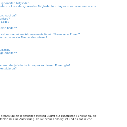
ignorierten Mitglieder?
oder zur Liste der ignorierten Mitglieder hinzufügen oder diese wieder aus
durchsuchen?
ebnisse?
 Seite?
emen finden?
ezeichen und einem Abonnements für ein Thema oder Forum?
 setzen oder ein Thema abonnieren?
ulässig?
nge erhalten?
erden oder juristische Anfragen zu diesem Forum gibt?
kontaktieren?
hältst du als registriertes Mitglied Zugriff auf zusätzliche Funktionen, die
hlen dir eine Anmeldung, da sie schnell erledigt ist und dir zahlreiche