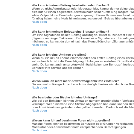
Wie kann ich einen Beitrag bearbeiten oder löschen?
Wenn du nicht Administrator oder Moderator bist, kannst du nur deine eig
dies nur für einen begrenzten Zeitraum nach seiner Erstellung möglich. W
letzte Zeitpunkt der Bearbeitungen angezeigt. Dieser Hinweis erscheint n
für nötig halten, eine Notiz hinterlassen, warum dein Beitrag überarbeit
Nach oben
Wie kann ich meinem Beitrag eine Signatur anfügen?
Um eine Signatur an deinen Beitrag anzufügen, musst du zunächst eine so
„Signatur anhängen“ aktivieren. Du kannst eine Signatur auch hinzufüge
möchtest, so kannst du dort einfach das Kontrollkästchen „Signatur anhän
Nach oben
Wie kann ich eine Umfrage erstellen?
Wenn du ein neues Thema eröffnest oder den ersten Beitrag eines Themas b
wahrscheinlich nicht die Berechtigung, Umfragen zu erstellen. Du solltest
steht. Du kannst auch unter „Auswahlmöglichkeiten pro Benutzer“ festlegen
Benutzer ihre Stimme ändern können.
Nach oben
Wieso kann ich nicht mehr Antwortmöglichkeiten erstellen?
Die maximal zulässige Anzahl von Antwortmöglichkeiten wird durch die Boa
Nach oben
Wie bearbeite oder lösche ich eine Umfrage?
Wie bei den Beiträgen können Umfragen nur vom ursprünglichen Verfasser
verknüpft. Wenn niemand eine Stimme abgegeben hat, dann können Benutz
oder Administratoren geändert oder gelöscht werden. Dadurch soll die Ma
Nach oben
Warum kann ich auf bestimmte Foren nicht zugreifen?
Manche Foren können bestimmten Benutzern oder Gruppen vorbehalten se
Moderator oder Administrator nach entsprechenden Berechtigungen.
Nach oben