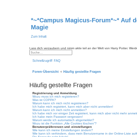
*~*Campus Magicus-Forum*~* Auf den
Magie
Zum Inhalt
Lass dich verzaubern und nimm aktiv teil an der Welt von Harry Potter. Werd
E
r
S
w
u
Schnellzugriff
FAQ
e
c
i
h
t
e
Foren-Übersicht
Häufig gestellte Fragen
e
r
t
e
Häufig gestellte Fragen
S
u
c
Registrierung und Anmeldung
h
Wozu muss ich mich registrieren?
e
Was ist COPPA?
Warum kann ich mich nicht registrieren?
Ich habe mich registriert, kann mich aber nicht anmelden!
Warum kann ich mich nicht anmelden?
Ich habe mich vor einiger Zeit registriert, kann mich aber nicht mehr anme
Ich habe mein Passwort vergessen!
Warum werde ich automatisch abgemeldet?
Wozu ist die Funktion „Alle Cookies löschen“?
Benutzerpräferenzen und -einstellungen
Wie kann ich meine Einstellungen ändern?
Wie kann ich verhindern, dass mein Benutzername in der Online-Liste auf
Die Forenuhr geht falsch!