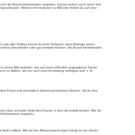
urch die Board-Administration vergeben, können jedoch auch durch dich
 eingeschlossen. Weitere Informationen zu BBCode findest du auf einer
ie Liste aller Smileys kannst du beim Verfassen eines Beitrags sehen.
echend überarbeiten oder gar komplett löschen. Die Board-Administration
u einem Bild verlinken, das auf einem öffentlich zugänglichen Server
, noch zu Bildern, die nur nach einer Anmeldung verfügbar sind, z. B.
edem Forum und ebenfalls in deinem persönlichen Bereich. Ob du eine
en oben auf jeder Seite des Forums, in dem sie erstellt wurden. Wie bei
dministration vergeben.
ie lesen solltest. Wie bei den Bekanntmachungen hängt es von deinen