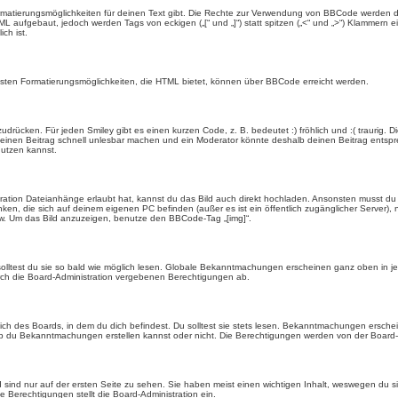
rmatierungsmöglichkeiten für deinen Text gibt. Die Rechte zur Verwendung von BBCode werden d
TML aufgebaut, jedoch werden Tags von eckigen („[“ und „]“) statt spitzen („<“ und „>“) Klammern
ch ist.
eisten Formatierungsmöglichkeiten, die HTML bietet, können über BBCode erreicht werden.
drücken. Für jeden Smiley gibt es einen kurzen Code, z. B. bedeutet :) fröhlich und :( traurig. D
n einen Beitrag schnell unlesbar machen und ein Moderator könnte deshalb deinen Beitrag entspr
nutzen kannst.
ration Dateianhänge erlaubt hat, kannst du das Bild auch direkt hochladen. Ansonsten musst du z
rlinken, die sich auf deinem eigenen PC befinden (außer es ist ein öffentlich zugänglicher Server)
w. Um das Bild anzuzeigen, benutze den BBCode-Tag „[img]“.
olltest du sie so bald wie möglich lesen. Globale Bekanntmachungen erscheinen ganz oben in j
ch die Board-Administration vergebenen Berechtigungen ab.
 des Boards, in dem du dich befindest. Du solltest sie stets lesen. Bekanntmachungen erschein
du Bekanntmachungen erstellen kannst oder nicht. Die Berechtigungen werden von der Board-A
ind nur auf der ersten Seite zu sehen. Sie haben meist einen wichtigen Inhalt, weswegen du s
 Berechtigungen stellt die Board-Administration ein.